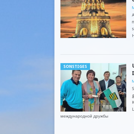
M
A
n
s
H
SONSTIGES
M
S
g
K
L
международной дружбы