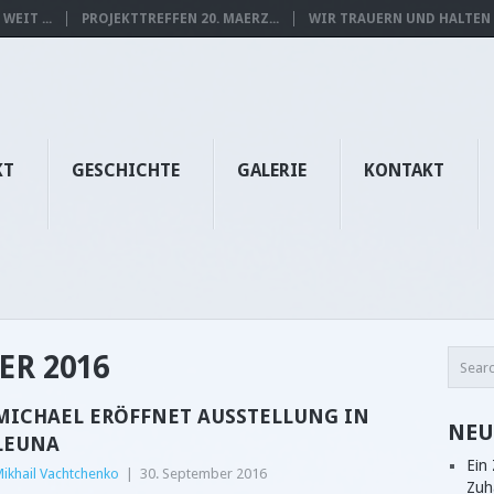
WEIT ...
PROJEKTTREFFEN 20. MAERZ...
WIR TRAUERN UND HALTEN I
KT
GESCHICHTE
GALERIE
KONTAKT
ER 2016
MICHAEL ERÖFFNET AUSSTELLUNG IN
NEU
LEUNA
Ein
ikhail Vachtchenko
|
30. September 2016
Zuh