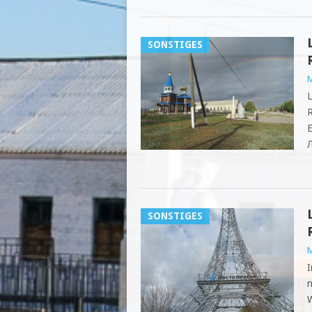
SONSTIGES
M
L
R
E
Л
SONSTIGES
M
I
n
W