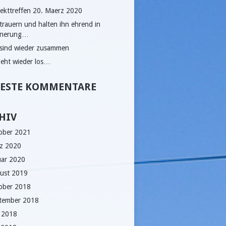
jekttreffen 20. Maerz 2020
 trauern und halten ihn ehrend in
nnerung…
 sind wieder zusammen
geht wieder los…
ESTE KOMMENTARE
HIV
ober 2021
z 2020
uar 2020
ust 2019
ober 2018
tember 2018
i 2018