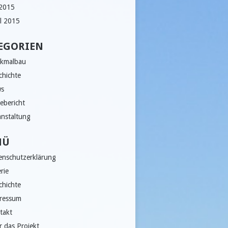
 2015
il 2015
EGORIEN
kmalbau
chichte
s
ebericht
anstaltung
NÜ
enschutzerklärung
rie
chichte
ressum
takt
r das Projekt