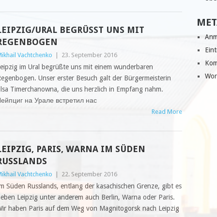
MET
LEIPZIG/URAL BEGRÜSST UNS MIT R
Anm
EGENBOGEN
Ein
ikhail Vachtchenko
|
23. September 2016
Kom
eipzig im Ural begrüßte uns mit einem wunderbaren
Wor
egenbogen. Unser erster Besuch galt der Bürgermeisterin
lsa Timerchanowna, die uns herzlich in Empfang nahm.
ейпциг на Урале встретил нас
Read More
LEIPZIG, PARIS, WARNA IM SÜDEN
RUSSLANDS
ikhail Vachtchenko
|
22. September 2016
m Süden Russlands, entlang der kasachischen Grenze, gibt es
eben Leipzig unter anderem auch Berlin, Warna oder Paris.
ir haben Paris auf dem Weg von Magnitogorsk nach Leipzig