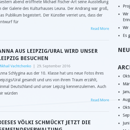
estern abend eröffnete Michael Fischer-Art seine Ausstellung
Pro
n der Galerie des Kulturhauses Leuna. Der Andrang war groß,
Wir
as Publikum begeistert. Der Künstler verriet uns, dass der
Eri
ntwurf für
Wir
Read More
Es 
NEU
ANNA AUS LEIPZIG/URAL WIRD UNSER
LEIPZIG BESUCHEN
ikhail Vachtchenko
|
29. September 2016
ARC
nna Schlygina aus der 10. Klasse hat uns neue Fotos ihres
Okt
eipzigs/Ural gesandt und uns von ihrem Traum erzählt,
Mär
inmal Deutschland und unser Leipzig kennenzulernen. Auch
Jan
ir würden
Aug
Read More
Okt
Sep
DIESES VÖLKI SCHMÜCKT JETZT DIE
Jun
GEMEINDEVERWALTUNG