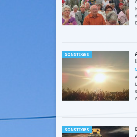
G
i
d
E
SONSTIGES
M
A
L
e
w
SONSTIGES