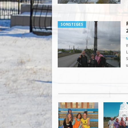
SONSTIGES
M
W
L
S
u