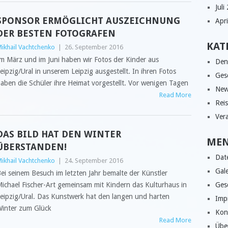
Juli
SPONSOR ERMÖGLICHT AUSZEICHNUNG
Apr
DER BESTEN FOTOGRAFEN
KAT
ikhail Vachtchenko
|
26. September 2016
m März und im Juni haben wir Fotos der Kinder aus
Den
eipzig/Ural in unserem Leipzig ausgestellt. In ihren Fotos
Ges
aben die Schüler ihre Heimat vorgestellt. Vor wenigen Tagen
New
Read More
Reis
Ver
DAS BILD HAT DEN WINTER
ME
ÜBERSTANDEN!
Dat
ikhail Vachtchenko
|
24. September 2016
Gale
ei seinem Besuch im letzten Jahr bemalte der Künstler
ichael Fischer-Art gemeinsam mit Kindern das Kulturhaus in
Ges
eipzig/Ural. Das Kunstwerk hat den langen und harten
Imp
inter zum Glück
Kon
Read More
Übe