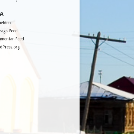
A
elden
trags-Feed
mentar-Feed
dPress.org