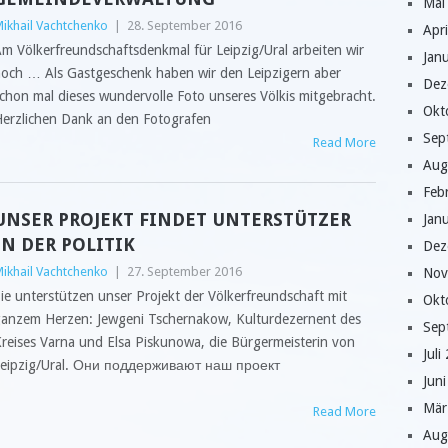
Mai
ikhail Vachtchenko
|
28. September 2016
Apr
m Völkerfreundschaftsdenkmal für Leipzig/Ural arbeiten wir
Jan
och … Als Gastgeschenk haben wir den Leipzigern aber
Dez
chon mal dieses wundervolle Foto unseres Völkis mitgebracht.
Okt
erzlichen Dank an den Fotografen
Sep
Read More
Aug
Feb
UNSER PROJEKT FINDET UNTERSTÜTZER
Jan
IN DER POLITIK
Dez
ikhail Vachtchenko
|
27. September 2016
Nov
ie unterstützen unser Projekt der Völkerfreundschaft mit
Okt
anzem Herzen: Jewgeni Tschernakow, Kulturdezernent des
Sep
reises Varna und Elsa Piskunowa, die Bürgermeisterin von
Juli
eipzig/Ural. Они поддерживают наш проект
Jun
Mär
Read More
Aug