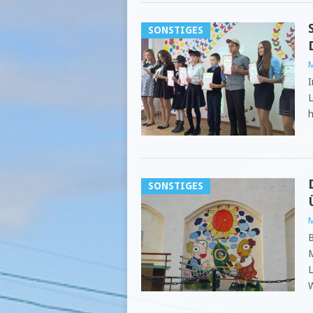
SONSTIGES
M
I
L
h
SONSTIGES
M
B
M
L
W