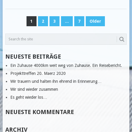
SEITENNUMMERIERUNG
1
2
3
…
7
Older
DER
BEITRÄGE
NEUESTE BEITRÄGE
Ein Zuhause 4000km weit weg von Zuhause. Ein Reisebericht.
Projekttreffen 20. Maerz 2020
Wir trauern und halten ihn ehrend in Erinnerung…
Wir sind wieder zusammen
Es geht wieder los…
NEUESTE KOMMENTARE
ARCHIV