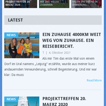
WIR SIND WIEDER
HALTEN IHN EHREND IN
PROJEKTTREFFEN 20.
ZUSAMMEN
ERINNERUNG…
MAERZ 2020
LATEST
EIN ZUHAUSE 4000KM WEIT
NEWS
WEG VON ZUHAUSE. EIN
REISEBERICHT.
T
|
4. Oktober 2021
Als mir Tim das erste Mal von einem
Dorf im Ural namens „Leipzig“ erzählte, wurde aus meiner kurz
andauernden Verwunderung, schnell Begeisterung. Und mir war
klar: Da muss
Read More
PROJEKTTREFFEN 20.
NEWS
MAERZ 2020